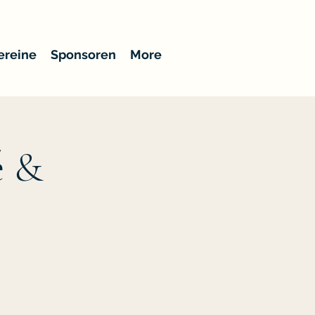
ereine
Sponsoren
More
é &