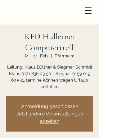
KFD Hullerner
Computertreff
Mi., 04. Feb.
  |  
Pfarrheim
Leitung: Klaus Büttner & Siegmar Schmidt
Klaus 0171 836 03 50 - Siegnar 0159 019
63 541, termine Können wegen Urlaub
entfallen
Anmeldung geschlossen
Jetzt andere Veranstaltungen
ansehen