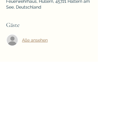
Feuerwehrhaus, Hullern, 45721 Haltern am
See, Deutschland
Gäste
Alle ansehen
Diese Veranstaltung teilen
norbert@meisterfleisch.de
©2023 von Heimat- & Schützenverein
Hullern e.V.