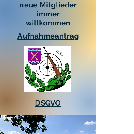
neue Mitglieder
immer
willkommen
Aufnahmeantrag
DSGVO