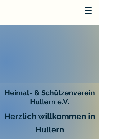
Heimat- & Schützenverein
Hullern e.V.
Herzlich willkommen in
Hullern