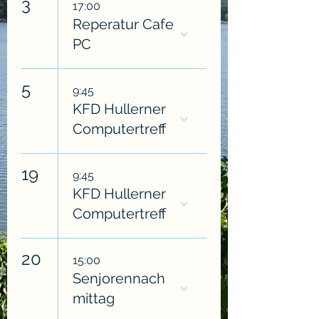
3
17:00
Reperatur Cafe
PC
5
9:45
KFD Hullerner
Computertreff
19
9:45
KFD Hullerner
Computertreff
20
15:00
Senjorennach
mittag