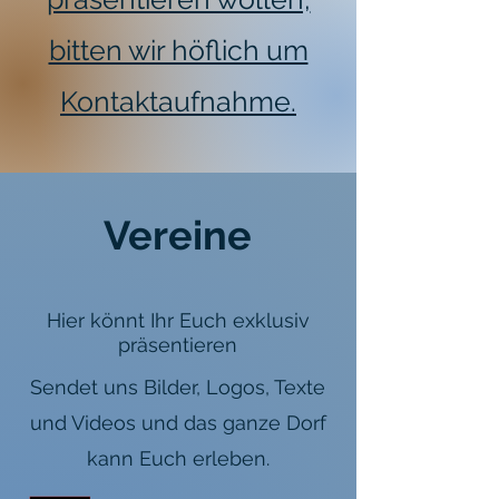
bitten wir höflich um
Kontaktaufnahme.
Vereine
Hier könnt Ihr Euch exklusiv
präsentieren
Sendet uns Bilder, Logos, Texte
und Videos und das ganze Dorf
kann Euch erleben.